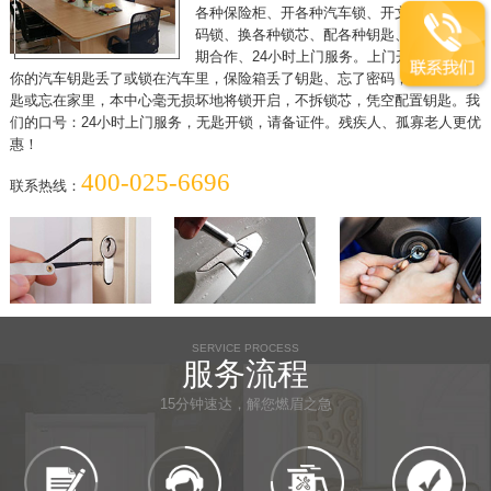
各种保险柜、开各种汽车锁、开文件柜、开密
码锁、换各种锁芯、配各种钥匙、各单位可长
期合作、24小时上门服务。上门开锁，假如
你的汽车钥匙丢了或锁在汽车里，保险箱丢了钥匙、忘了密码，家中丢了钥
匙或忘在家里，本中心毫无损坏地将锁开启，不拆锁芯，凭空配置钥匙。我
们的口号：24小时上门服务，无匙开锁，请备证件。残疾人、孤寡老人更优
惠！
400-025-6696
联系热线：
SERVICE PROCESS
服务流程
15分钟速达，解您燃眉之急