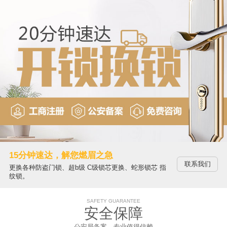
15分钟速达，解您燃眉之急
联系我们
更换各种防盗门锁、超b级 C级锁芯更换、蛇形锁芯 指
纹锁。
SAFETY GUARANTEE
安全保障
公安局备案，专业值得信赖