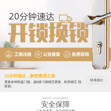
15分钟速达，解您燃眉之急
联系我们
更换各种防盗门锁、超b级 C级锁芯更换、蛇形锁芯 指
纹锁。
SAFETY GUARANTEE
安全保障
公安局备案，专业值得信赖