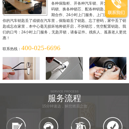
各种保险柜、开各种汽车锁、开文件柜、开密
码锁、换各种锁芯、配各种钥匙、各单位可长
期合作、24小时上门服务。上门开锁，假如
你的汽车钥匙丢了或锁在汽车里，保险箱丢了钥匙、忘了密码，家中丢了钥
匙或忘在家里，本中心毫无损坏地将锁开启，不拆锁芯，凭空配置钥匙。我
们的口号：24小时上门服务，无匙开锁，请备证件。残疾人、孤寡老人更优
惠！
400-025-6696
联系热线：
SERVICE PROCESS
服务流程
15分钟速达，解您燃眉之急