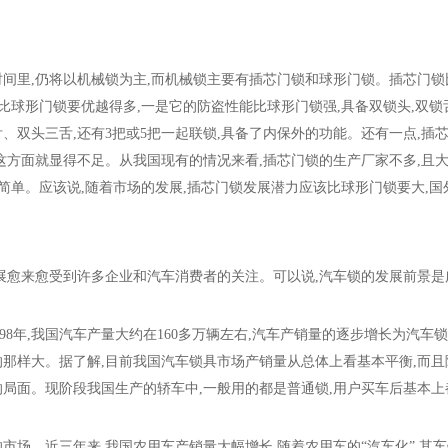
里,仍将以机械锁为主,而机械锁主要有插芯门锁和球形门锁。插芯门锁
锁比球形门锁要优越得多,一是它的防盗性能比球形门锁强,具备双锁头,双锁
舌、双头三舌,还有3把或5把一起联锁,具备了内保外的功能。还有一点,插
这方面就显得不足。从我国现有的情况来看,插芯门锁的生产厂家不多,且
较简单。应该说,随着市场的发展,插芯门锁发展潜力应该比球形门锁要大,国
愈来愈受到许多企业和汽车消费者的关注。可以说,汽车锁的发展前景是
年,我国汽车产量大约在160多万辆左右,汽车产销量的逐步增长为汽车锁
那样大。据了解,目前我国汽车锁具市场产销量从总体上看基本平衡,而且
局面。现阶段我国生产的轿车中,一般用的都是普通锁,用户买车后基本上
场。近三年来,我国农用车产销量大幅增长,随着农用车的“汽车化”,其车