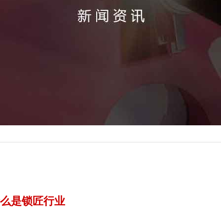
么是锁匠行业