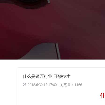
什么是锁匠行业-开锁技术
2018/6/30 17:17:40
浏览量：1166
什