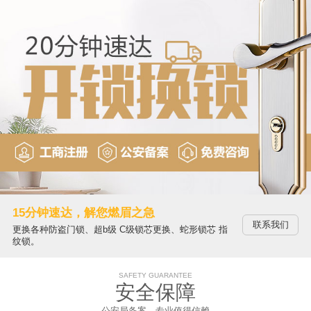
15分钟速达，解您燃眉之急
联系我们
更换各种防盗门锁、超b级 C级锁芯更换、蛇形锁芯 指
纹锁。
SAFETY GUARANTEE
安全保障
公安局备案，专业值得信赖