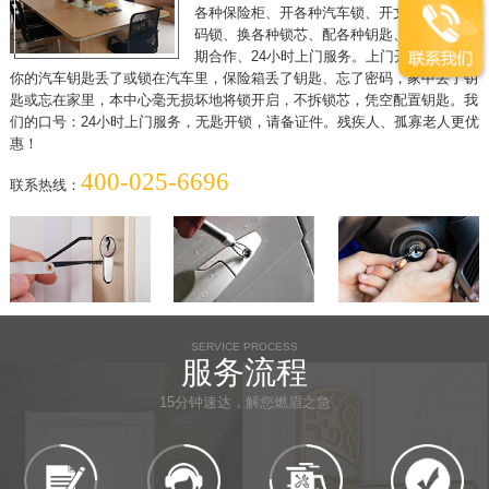
各种保险柜、开各种汽车锁、开文件柜、开密
码锁、换各种锁芯、配各种钥匙、各单位可长
期合作、24小时上门服务。上门开锁，假如
你的汽车钥匙丢了或锁在汽车里，保险箱丢了钥匙、忘了密码，家中丢了钥
匙或忘在家里，本中心毫无损坏地将锁开启，不拆锁芯，凭空配置钥匙。我
们的口号：24小时上门服务，无匙开锁，请备证件。残疾人、孤寡老人更优
惠！
400-025-6696
联系热线：
SERVICE PROCESS
服务流程
15分钟速达，解您燃眉之急