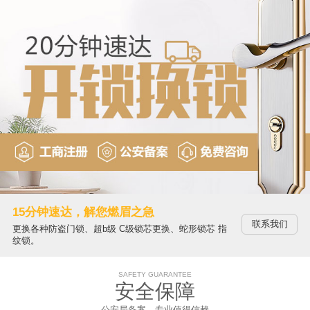
15分钟速达，解您燃眉之急
联系我们
更换各种防盗门锁、超b级 C级锁芯更换、蛇形锁芯 指
纹锁。
SAFETY GUARANTEE
安全保障
公安局备案，专业值得信赖