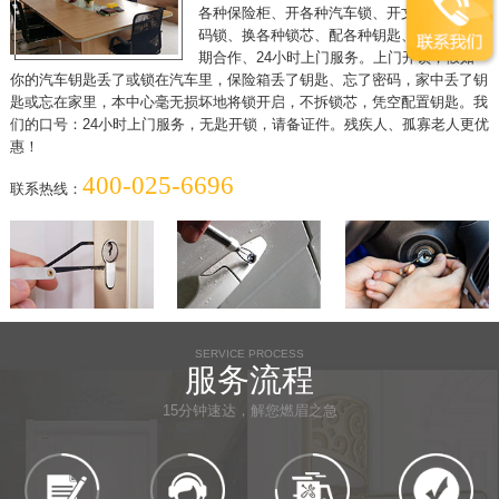
各种保险柜、开各种汽车锁、开文件柜、开密
码锁、换各种锁芯、配各种钥匙、各单位可长
期合作、24小时上门服务。上门开锁，假如
你的汽车钥匙丢了或锁在汽车里，保险箱丢了钥匙、忘了密码，家中丢了钥
匙或忘在家里，本中心毫无损坏地将锁开启，不拆锁芯，凭空配置钥匙。我
们的口号：24小时上门服务，无匙开锁，请备证件。残疾人、孤寡老人更优
惠！
400-025-6696
联系热线：
SERVICE PROCESS
服务流程
15分钟速达，解您燃眉之急