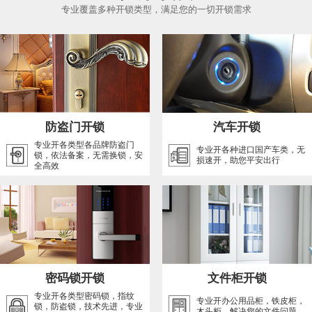
专业覆盖多种开锁类型，满足您的一切开锁需求
防盗门开锁
汽车开锁
专业开各类型各品牌防盗门
专业开各种进口国产车类，无
锁，依法备案，无需换锁，安
损速开，助您平安出行
全高效
密码锁开锁
文件柜开锁
专业开各类型密码锁，指纹
专业开办公用品柜，铁皮柜，
锁，防盗锁，技术先进，专业
木头柜，解决您的文件问题