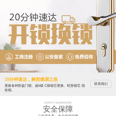
15分钟速达，解您燃眉之急
联系我们
更换各种防盗门锁、超b级 C级锁芯更换、蛇形锁芯 指
纹锁。
SAFETY GUARANTEE
安全保障
公安局备案，专业值得信赖