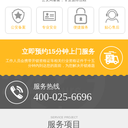
公安备案
专业安全
便捷服务
贴心售后
立即预约
15分钟上门服务
工作人员会携带开锁资格证等相关行业资格证件于十五
分钟内到达您的面前
，为您解决开锁难题
服务热线
400-025-6696
SERVICE PROJECT
服务项目