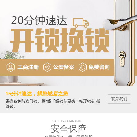
15分钟速达，解您燃眉之急
联系我们
更换各种防盗门锁、超b级 C级锁芯更换、蛇形锁芯 指
纹锁。
SAFETY GUARANTEE
安全保障
公安局备案，专业值得信赖